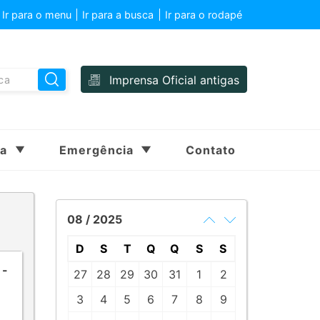
Ir para o menu
Ir para a busca
Ir para o rodapé
Imprensa Oficial antigas
sa
Emergência
Contato
08 / 2025
D
S
T
Q
Q
S
S
 -
27
28
29
30
31
1
2
3
4
5
6
7
8
9