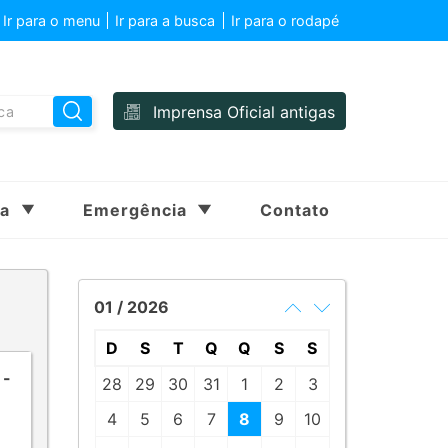
Ir para o menu
Ir para a busca
Ir para o rodapé
Imprensa Oficial antigas
sa
Emergência
Contato
01 / 2026
D
S
T
Q
Q
S
S
 -
28
29
30
31
1
2
3
4
5
6
7
8
9
10