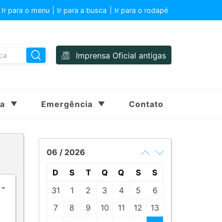
Ir para o menu
Ir para a busca
Ir para o rodapé
Imprensa Oficial antigas
sa
Emergência
Contato
06 / 2026
D
S
T
Q
Q
S
S
 -
31
1
2
3
4
5
6
7
8
9
10
11
12
13