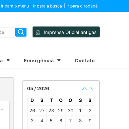
Ir para o menu
Ir para a busca
Ir para o rodapé
Imprensa Oficial antigas
sa
Emergência
Contato
05 / 2026
D
S
T
Q
Q
S
S
 -
26
27
28
29
30
1
2
3
4
5
6
7
8
9