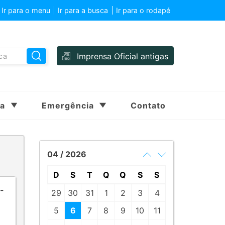
Ir para o menu
Ir para a busca
Ir para o rodapé
Imprensa Oficial antigas
sa
Emergência
Contato
04 / 2026
D
S
T
Q
Q
S
S
-
29
30
31
1
2
3
4
5
6
7
8
9
10
11