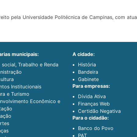
reito pela Universidade Politécnica de Campinas, com atu
arias municipais:
a cidade:
 social, Trabalho e Renda
História
nistração
Bandeira
ultura
Gabinete
para empresas:
tos Institucionais
ura e Turismo
Dívida Ativa
nvolvimento Econômico e
Finanças Web
tação
Certidão Negativa
ação
para o cidadão:
rtes
Banco do Povo
nças
PAT