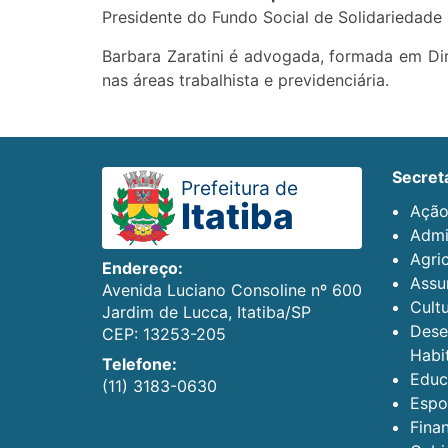
Presidente do Fundo Social de Solidariedade
Barbara Zaratini é advogada, formada em Di
nas áreas trabalhista e previdenciária.
secret
Prefeitura de
Itatiba
Ação
Admi
Agric
Endereço:
Assun
Avenida Luciano Consoline nº 600
Cult
Jardim de Lucca, Itatiba/SP
Dese
CEP: 13253-205
Habi
Telefone:
Educ
(11) 3183-0630
Espo
Fina