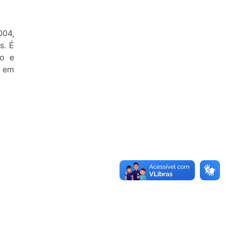
004,
s. É
ho e
e em