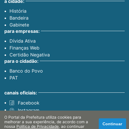
a cidade:
História
Bandeira
Gabinete
para empresas:
Dívida Ativa
Finanças Web
Certidão Negativa
para o cidadão:
Banco do Povo
PAT
canais oficiais:
Facebook
Instagram
Youtube
O Portal da Prefeitura utiliza cookies para
melhorar a sua experiência, de acordo com a
servidor:
Continuar
nossa
Política de Privacidade
, ao continuar