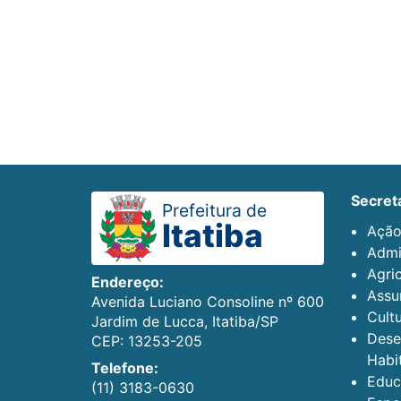
secret
Prefeitura de
Itatiba
Ação
Admi
Agric
Endereço:
Assun
Avenida Luciano Consoline nº 600
Cult
Jardim de Lucca, Itatiba/SP
Dese
CEP: 13253-205
Habi
Telefone:
Educ
(11) 3183-0630