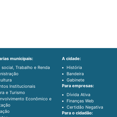
arias municipais:
a cidade:
 social, Trabalho e Renda
História
nistração
Bandeira
ultura
Gabinete
para empresas:
tos Institucionais
ura e Turismo
Dívida Ativa
nvolvimento Econômico e
Finanças Web
tação
Certidão Negativa
ação
para o cidadão: