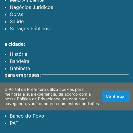
Negócios Jurídicos
Obras
Saúde
Serviços Públicos
a cidade:
História
Bandeira
Gabinete
para empresas:
Dívida Ativa
O Portal da Prefeitura utiliza cookies para
Finanças Web
melhorar a sua experiência, de acordo com a
Continuar
Certidão Negativa
nossa
Política de Privacidade
, ao continuar
navegando, você concorda com estas condições.
para o cidadão:
Banco do Povo
PAT