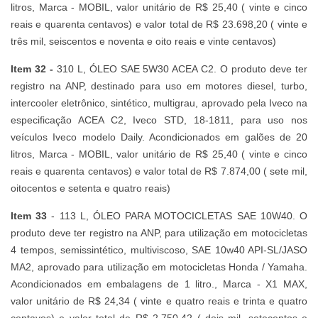
litros, Marca - MOBIL, valor unitário de R$ 25,40 ( vinte e cinco
reais e quarenta centavos) e valor total de R$ 23.698,20 ( vinte e
três mil, seiscentos e noventa e oito reais e vinte centavos)
Item 32 -
310 L, ÓLEO SAE 5W30 ACEA C2. O produto deve ter
registro na ANP, destinado para uso em motores diesel, turbo,
intercooler eletrônico, sintético, multigrau, aprovado pela Iveco na
especificação ACEA C2, Iveco STD, 18-1811, para uso nos
veículos Iveco modelo Daily. Acondicionados em galões de 20
litros, Marca - MOBIL, valor unitário de R$ 25,40 ( vinte e cinco
reais e quarenta centavos) e valor total de R$ 7.874,00 ( sete mil,
oitocentos e setenta e quatro reais)
Item 33
- 113 L, ÓLEO PARA MOTOCICLETAS SAE 10W40. O
produto deve ter registro na ANP, para utilização em motocicletas
4 tempos, semissintético, multiviscoso, SAE 10w40 API-SL/JASO
MA2, aprovado para utilização em motocicletas Honda / Yamaha.
Acondicionados em embalagens de 1 litro., Marca - X1 MAX,
valor unitário de R$ 24,34 ( vinte e quatro reais e trinta e quatro
centavos) e valor total de R$ 2.750,42 ( dois mil, setecentos e