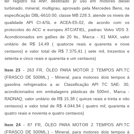
ter registro na ANP, destinado p/ uso em motores diesel
turbinado, mineral, multigrau, aprovado pela Mercedes Bens, na
especificação DBL-6610.00, classe MB 228.3, atende os niveis de
qualidade API CI-4/SL e ACEA-E5-02, de acordo com os
protocolos do ACC e europeu ATC/ATIEL, padrao Volvo VDS 3.
Acondicionados em galões de 20 lts., Marca - X1 MAX, valor
unitário de R$ 14,49 ( quatorze reais e quarenta e nove
centavos) e valor total de R$ 7.375,41 ( sete mil, trezentos e
setenta e cinco reais e quarenta e um centavos)
Item 23
- 263 FR, ÓLEO PARA MOTOR 2 TEMPOS API.TC
(FRASCO DE 500ML.) - Mineral, para motores dois tempos á
gasolina refrigerados a ar. Classificação API TC SAE- 30,
acondicionados em embalagens plásticas de 500ml., Marca -
RADNAQ, valor unitário de R$ 15,38 ( quinze reais e trinta e oito
centavos) e valor total de R$ 4.044,94 ( quatro mil, quarenta e
quatro reais e noventa e quatro centavos)
Item 24
- 87 FR, ÓLEO PARA MOTOR 2 TEMPOS API.TC
(FRASCO DE 500ML.) - Mineral, para motores dois tempos á