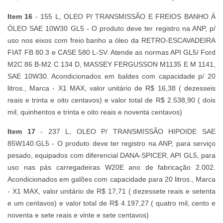
Item 16
- 155 L, OLEO P/ TRANSMISSÃO E FREIOS BANHO Á
ÓLEO SAE 10W30 GL5 - O produto deve ter registro na ANP, p/
uso nos eixos com freio banho a óleo da RETRO-ESCAVADEIRA
FIAT FB 80.3 e CASE 580 L-SV. Atende as normas API GL5/ Ford
M2C 86 B-M2 C 134 D, MASSEY FERGUSSON M1135 E M 1141,
SAE 10W30. Acondicionados em baldes com capacidade p/ 20
litros., Marca - X1 MAX, valor unitário de R$ 16,38 ( dezesseis
reais e trinta e oito centavos) e valor total de R$ 2.538,90 ( dois
mil, quinhentos e trinta e oito reais e noventa centavos)
Item 17
- 237 L, OLEO P/ TRANSMISSÃO HIPOIDE SAE
85W140.GL5 - O produto deve ter registro na ANP, para serviço
pesado, equipados com diferencial DANA-SPICER, API GL5, para
uso nas pás carregadeiras W20E ano de fabricação 2.002.
Acondicionados em galões com capacidade para 20 litros., Marca
- X1 MAX, valor unitário de R$ 17,71 ( dezessete reais e setenta
e um centavos) e valor total de R$ 4.197,27 ( quatro mil, cento e
noventa e sete reais e vinte e sete centavos)