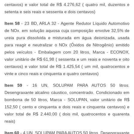
centavos) e valor total de R$ 4.276,62 ( quatro mil, duzentos e
setenta e seis reais e sessenta e dois centavos)
Item 58
- 23 BD, ARLA 32 - Agente Redutor Líquido Automotivo
de NOx. em solução aquosa cuja composição envolve 32,5% de
ureia pura dissolvida e misturada em água deionizada, usada
para reagir e neutralizar o NOx (Óxidos de Nitrogênio) emitido
pelos veículos - Embalagem com 20 litros, Marca - ECONOX,
valor unitário de R$ 61,98 ( sessenta e um reais e noventa e oito
centavos) e valor total de R$ 1.425,54 ( um mil, quatrocentos e
vinte e cinco reais e cinquenta e quatro centavos)
Item 59
- 16 UN, SOLUPAM PARA AUTOS 50 litros.
Desengraxante alcalino cáustico, concentrado. Condicionado em
bombona de 50 litros, Marca - SOLUPAN, valor unitário de R$
152,50 ( cento e cinquenta e dois reais e cinquenta centavos) e
valor total de R$ 2.440,00 ( dois mil, quatrocentos e quarenta
reais)
Item 60
- 4 UN, SOLUPAM PARA AUTOS 50 litros. Desengraxante