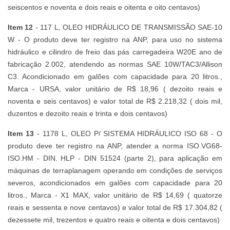
seiscentos e noventa e dois reais e oitenta e oito centavos)
Item 12
- 117 L, OLEO HIDRÁULICO DE TRANSMISSÃO SAE-10
W - O produto deve ter registro na ANP, para uso no sistema
hidráulico e cilindro de freio das pás carregadeira W20E ano de
fabricação 2.002, atendendo as normas SAE 10W/TAC3/Allison
C3. Acondicionado em galões com capacidade para 20 litros.,
Marca - URSA, valor unitário de R$ 18,96 ( dezoito reais e
noventa e seis centavos) e valor total de R$ 2.218,32 ( dois mil,
duzentos e dezoito reais e trinta e dois centavos)
Item 13
- 1178 L, OLEO P/ SISTEMA HIDRÁULICO ISO 68 - O
produto deve ter registro na ANP, atender a norma ISO.VG68-
ISO.HM - DIN. HLP - DIN 51524 (parte 2), para aplicação em
máquinas de terraplanagem operando em condições de serviços
severos, acondicionados em galões com capacidade para 20
litros., Marca - X1 MAX, valor unitário de R$ 14,69 ( quatorze
reais e sessenta e nove centavos) e valor total de R$ 17.304,82 (
dezessete mil, trezentos e quatro reais e oitenta e dois centavos)