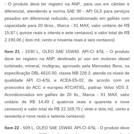
- O produto deve ter registro na ANP., para uso em câmbio e
diferencial, atendendo a norma SAE 90 - API GL5 para serviços
pesados em diferencial reduzido, acondicionado em galões com
capacidade para 20 litros., Marca - X1 MAX, valor unitário de R$
15,87 ( quinze reais e oitenta e sete centavos) e valor total de R$
2.190,06 ( dois mil, cento e noventa reais e seis centavos)
Item 21
- 1530 L, OLEO SAE 15W40. API-CI 4/SL - O produto
deve ter registro na ANP, destinado p/ uso em motores diesel
turbinado, mineral, multigrau, aprovado pela Mercedes Bens, na
especificação DBL-6610.00, classe MB 228.3, atende os niveis de
qualidade API CI-4/SL e ACEA-E5-02, de acordo com os
protocolos do ACC e europeu ATC/ATIEL, padrao Volvo VDS 3.
Acondicionados em galões de 20 lts., Marca - X1 MAX, valor
unitário de R$ 14,49 ( quatorze reais e quarenta e nove
centavos) e valor total de R$ 22.169,70 ( vinte e dois mil, cento e
sessenta e nove reais e setenta centavos)
Item 22
- 509 L, OLEO SAE 15W40. API-CI 4/SL - O produto deve