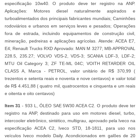
especificação 10w40. O produto deve ter registro na ANP.
Aplicações: Motores diesel naturalmente aspirados e
turboalimentados dos principais fabricantes mundiais; Caminhões
rodoviários e urbanos em serviços leves e pesados; Operações
fora de estrada, incluindo equipamentos de construção civil,
mineração, pedreiras e aplicações agrícolas. Atende: ACEA E7,
E4; Renault Trucks RXD Aprovado: MAN M 3277; MB-APPROVAL
228.5, 235.27; VOLVO VDS-2, VDS-3; SCANIA LDF-3, LDF-2;
MTU Oil Category 3; ZF TE-ML 04C; VOITH RETARDER OIL
CLASS A, Marca - PETROL, valor unitário de R$ 370,99 (
trezentos e setenta reais e noventa e nove centavos) e valor total
de R$ 4.451,88 ( quatro mil, quatrocentos e cinquenta e um reais
e oitenta e oito centavos)
Item 31
- 933 L, ÓLEO SAE 5W30 ACEA C2. O produto deve ter
registro na ANP, destinado para uso em motores diesel, turbo,
intercooler eletrônico, sintético, multigrau, aprovado pela Iveco na
especificação ACEA C2, Iveco STD, 18-1811, para uso nos
veículos Iveco modelo Daily. Acondicionados em galões de 20