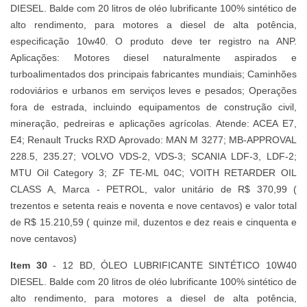
DIESEL. Balde com 20 litros de oléo lubrificante 100% sintético de
alto rendimento, para motores a diesel de alta potência,
especificação 10w40. O produto deve ter registro na ANP.
Aplicações: Motores diesel naturalmente aspirados e
turboalimentados dos principais fabricantes mundiais; Caminhões
rodoviários e urbanos em serviços leves e pesados; Operações
fora de estrada, incluindo equipamentos de construção civil,
mineração, pedreiras e aplicações agrícolas. Atende: ACEA E7,
E4; Renault Trucks RXD Aprovado: MAN M 3277; MB-APPROVAL
228.5, 235.27; VOLVO VDS-2, VDS-3; SCANIA LDF-3, LDF-2;
MTU Oil Category 3; ZF TE-ML 04C; VOITH RETARDER OIL
CLASS A, Marca - PETROL, valor unitário de R$ 370,99 (
trezentos e setenta reais e noventa e nove centavos) e valor total
de R$ 15.210,59 ( quinze mil, duzentos e dez reais e cinquenta e
nove centavos)
Item 30
- 12 BD, ÓLEO LUBRIFICANTE SINTÉTICO 10W40
DIESEL. Balde com 20 litros de oléo lubrificante 100% sintético de
alto rendimento, para motores a diesel de alta potência,