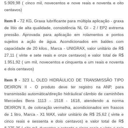
5.909,98 ( cinco mil, novecentos e nove reais e noventa e oito
centavos)
Item 8 -
72 KG, Graxa lubrificante para múltipla aplicação - graxa
de lítio de alta qualidade, consistência NL GI - 2 / EP2 extrema
pressão. Aprovada para aplicação em rolamentos e pontos
sujeitos a ação de água. Acondicionados em baldes com
capacidade de 20 kilos., Marca - UNIGRAX, valor unitário de R$
27,11 ( vinte e sete reais e onze centavos) e valor total de R$
1.951,92 ( um mil, novecentos e cinquenta e um reais e noventa
e dois centavos)
Item 9
- 323 L, OLEO HIDRÁULICO DE TRANSMISSÃO TIPO
DEXRON II - O produto deve ter registro na ANP, para
transmissão automática/direção hidráulica/ câmbio de caminhões
Mercedes Bens 1113 - 1518 - 1618, atendendo a norma
DEXRON II, de coloração vermelha, acondicionados em frascos
de 1 litro, Marca - X1 MAX, valor unitário de R$ 25,62 ( vinte e
cinco reais e sessenta e dois centavos) e valor total de R$
8.275,26 ( oito mil, duzentos e setenta e cinco reais e vinte e seis