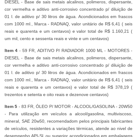
DIESEL - Base de sais metais alcalinos, polimeros, dispersante,
cor vermelha e aditivo anti-corrosivo concentrado p/ diluição de
01 l. de aditivo p/ 30 litros de água. Acondicionados em frascos
com 1000 ml., Marca - RADNAQ, valor unitário de R$ 6,41 ( seis
reais e quarenta e um centavos) e valor total de R$ 1.160,21 (
um mil, cento e sessenta reais e vinte e um centavos)
Item 4
- 59 FR, ADITIVO P/ RADIADOR 1000 ML - MOTORES -
DIESEL - Base de sais metais alcalinos, polimeros, dispersante,
cor vermelha e aditivo anti-corrosivo concentrado p/ diluição de
01 l. de aditivo p/ 30 litros de água. Acondicionados em frascos
com 1000 ml., Marca - RADNAQ, valor unitário de R$ 6,41 ( seis
reais e quarenta e um centavos) e valor total de R$ 378,19 (
trezentos e setenta e oito reais e dezenove centavos)
Item 5
- 83 FR, ÓLEO P/ MOTOR - ALCOOL/GASOLINA - 20W50
- Para utilização em veículos a alcool/gasolina, multiviscoso,
mineral, SAE 20w50, recomendadom pelos principais fabricantes
de veículos, resistentes a variações térmicas, atende ao nivel de
desempenho API-SL ou superior acondicionados em embalagens