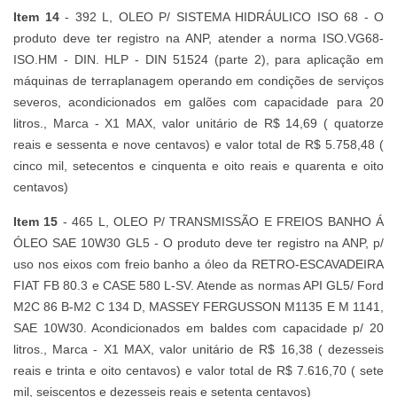
Item 14
- 392 L, OLEO P/ SISTEMA HIDRÁULICO ISO 68 - O
produto deve ter registro na ANP, atender a norma ISO.VG68-
ISO.HM - DIN. HLP - DIN 51524 (parte 2), para aplicação em
máquinas de terraplanagem operando em condições de serviços
severos, acondicionados em galões com capacidade para 20
litros., Marca - X1 MAX, valor unitário de R$ 14,69 ( quatorze
reais e sessenta e nove centavos) e valor total de R$ 5.758,48 (
cinco mil, setecentos e cinquenta e oito reais e quarenta e oito
centavos)
Item 15
- 465 L, OLEO P/ TRANSMISSÃO E FREIOS BANHO Á
ÓLEO SAE 10W30 GL5 - O produto deve ter registro na ANP, p/
uso nos eixos com freio banho a óleo da RETRO-ESCAVADEIRA
FIAT FB 80.3 e CASE 580 L-SV. Atende as normas API GL5/ Ford
M2C 86 B-M2 C 134 D, MASSEY FERGUSSON M1135 E M 1141,
SAE 10W30. Acondicionados em baldes com capacidade p/ 20
litros., Marca - X1 MAX, valor unitário de R$ 16,38 ( dezesseis
reais e trinta e oito centavos) e valor total de R$ 7.616,70 ( sete
mil, seiscentos e dezesseis reais e setenta centavos)