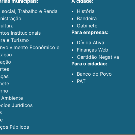
arias municipais:
a cidade:
 social, Trabalho e Renda
História
nistração
Bandeira
ultura
Gabinete
para empresas:
tos Institucionais
ura e Turismo
Dívida Ativa
nvolvimento Econômico e
Finanças Web
tação
Certidão Negativa
ação
para o cidadão:
rtes
Banco do Povo
nças
PAT
nete
rno
 Ambiente
cios Jurídicos
s
e
iços Públicos