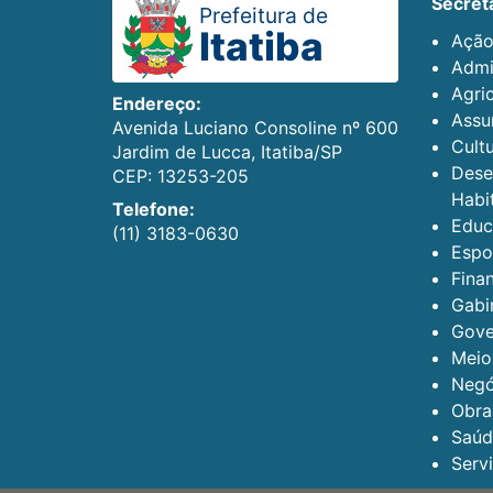
secret
Prefeitura de
Itatiba
Ação
Admi
Agric
Endereço:
Assun
Avenida Luciano Consoline nº 600
Cult
Jardim de Lucca, Itatiba/SP
Dese
CEP: 13253-205
Habi
Telefone:
Educ
(11) 3183-0630
Espo
Fina
Gabi
Gove
Meio
Negó
Obra
Saúd
Serv