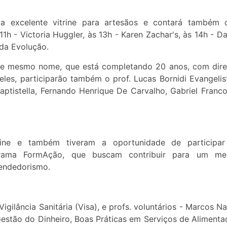
ma excelente vitrine para artesãos e contará também
1h - Victoria Huggler, às 13h - Karen Zachar's, às 14h - D
nda Evolução.
 de mesmo nome, que está completando 20 anos, com dir
les, participarão também o prof. Lucas Bornidi Evangelis
aptistella, Fernando Henrique De Carvalho, Gabriel Franc
nline e também tiveram a oportunidade de participa
rama FormAção, que buscam contribuir para um mel
endedorismo.
ilância Sanitária (Visa), e profs. voluntários - Marcos Na
 Gestão do Dinheiro, Boas Práticas em Serviços de Alimenta