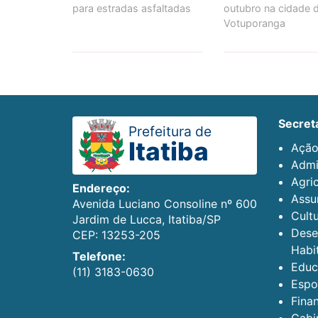
para estradas asfaltadas
outubro na cidade 
Votuporanga
secret
Prefeitura de
Itatiba
Ação
Admi
Agric
Endereço:
Assun
Avenida Luciano Consoline nº 600
Cult
Jardim de Lucca, Itatiba/SP
Dese
CEP: 13253-205
Habi
Telefone:
Educ
(11) 3183-0630
Espo
Fina
Gabi