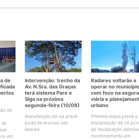
ca de
Intervenção: trecho da
Radares voltarão a
ificada
Av. N.Sra. das Graças
operar no municípi
bertos
terá sistema Pare e
com foco na segur
Siga na próxima
viária e planejamen
segunda-feira (10/08)
urbano
ção da
Manutenção da via prevê
Primeira etapa prevê a
poda de árvores nas
implantação de 14 pon
s as
laterais
de fiscalização eletrôn
que
monitoramento em
tos em