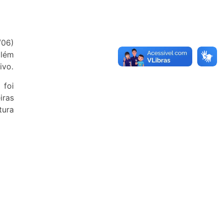
/06)
além
ivo.
 foi
iras
tura