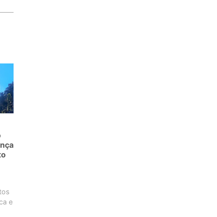
o
ança
to
tos
ica e