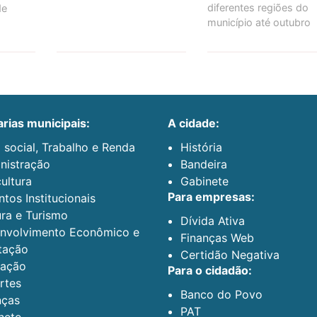
diferentes regiões do
de
município até outubro
arias municipais:
a cidade:
 social, Trabalho e Renda
História
nistração
Bandeira
ultura
Gabinete
para empresas:
tos Institucionais
ura e Turismo
Dívida Ativa
nvolvimento Econômico e
Finanças Web
tação
Certidão Negativa
ação
para o cidadão:
rtes
Banco do Povo
nças
PAT
nete