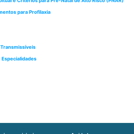
itual e Critérios para Pré-Natal de Alto Risco (PNAR)
mentos para Profilaxia
 Transmissíveis
e Especialidades