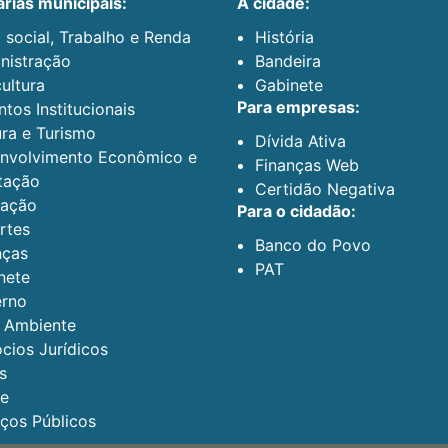
arias municipais:
a cidade:
 social, Trabalho e Renda
História
nistração
Bandeira
ultura
Gabinete
para empresas:
tos Institucionais
ura e Turismo
Dívida Ativa
nvolvimento Econômico e
Finanças Web
tação
Certidão Negativa
ação
para o cidadão:
rtes
Banco do Povo
nças
PAT
nete
rno
 Ambiente
cios Jurídicos
s
e
iços Públicos