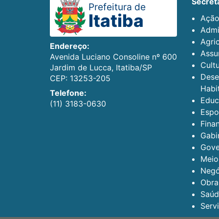
secret
Prefeitura de
Itatiba
Ação
Admi
Agric
Endereço:
Assun
Avenida Luciano Consoline nº 600
Cult
Jardim de Lucca, Itatiba/SP
Dese
CEP: 13253-205
Habi
Telefone:
Educ
(11) 3183-0630
Espo
Fina
Gabi
Gove
Meio
Negó
Obra
Saúd
Serv