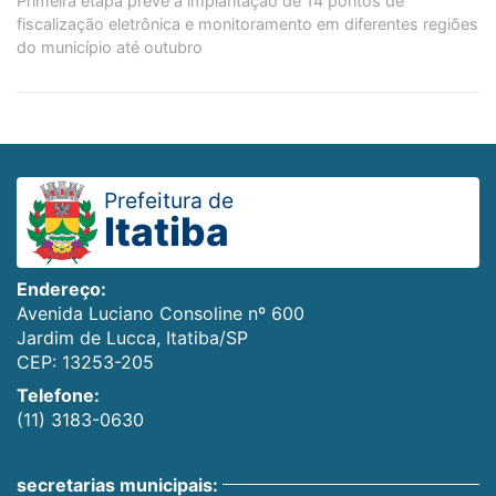
Primeira etapa prevê a implantação de 14 pontos de
fiscalização eletrônica e monitoramento em diferentes regiões
do município até outubro
Prefeitura de
Itatiba
Endereço:
Avenida Luciano Consoline nº 600
Jardim de Lucca, Itatiba/SP
CEP: 13253-205
Telefone:
(11) 3183-0630
secretarias municipais: