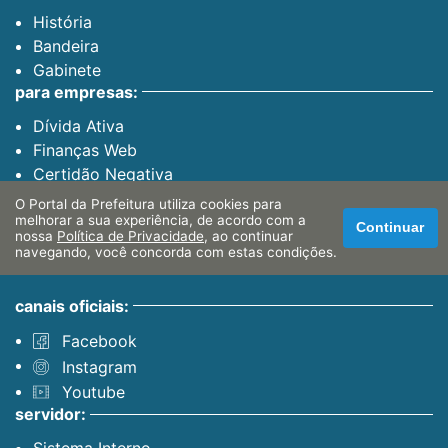
História
Bandeira
Gabinete
para empresas:
Dívida Ativa
Finanças Web
Certidão Negativa
para o cidadão:
O Portal da Prefeitura utiliza cookies para
melhorar a sua experiência, de acordo com a
Banco do Povo
Continuar
nossa
Política de Privacidade
, ao continuar
PAT
navegando, você concorda com estas condições.
canais oficiais:
Facebook
Instagram
Youtube
servidor: