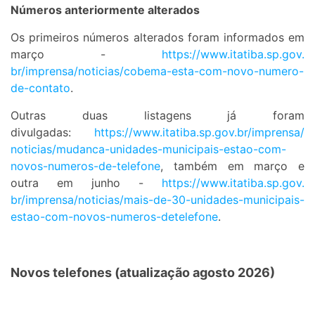
Números anteriormente alterados
Os primeiros números alterados foram informados em
março -
https://www.itatiba.sp.gov.
br/imprensa/noticias/cobema-
esta-com-novo-numero-
de-
contato
.
Outras duas listagens já foram
divulgadas:
https://www.
itatiba.sp.gov.br/imprensa/
noticias/mudanca-unidades-
municipais-estao-com-
novos-
numeros-de-telefone
, também em março e
outra em junho -
https://www.itatiba.sp.gov.
br/imprensa/noticias/mais-de-
30-unidades-municipais-
estao-
com-novos-numeros-detelefone
.
Novos telefones (atualização agosto 2026)